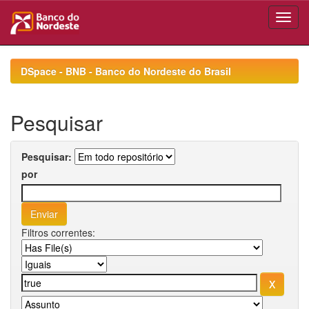
Skip
navigation
DSpace - BNB - Banco do Nordeste do Brasil
Pesquisar
Pesquisar:
por
Filtros correntes: