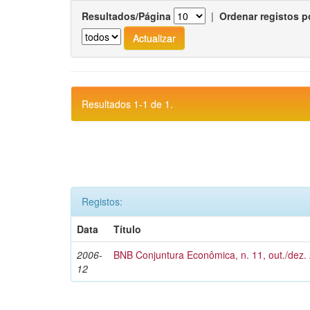
Resultados/Página
|
Ordenar registos p
Resultados 1-1 de 1.
Registos:
Data
Título
2006-
BNB Conjuntura Econômica, n. 11, out./dez.
12