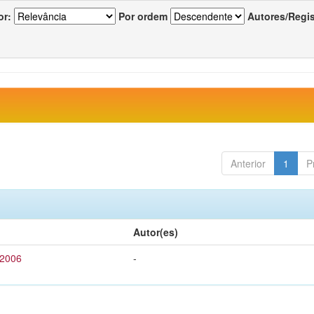
or:
Por ordem
Autores/Regi
Anterior
1
P
Autor(es)
 2006
-