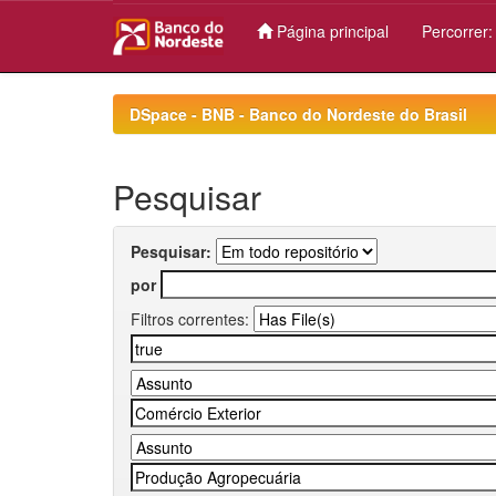
Página principal
Percorrer
Skip
navigation
DSpace - BNB - Banco do Nordeste do Brasil
Pesquisar
Pesquisar:
por
Filtros correntes: