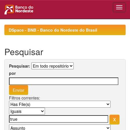
Skip
navigation
DSpace - BNB - Banco do Nordeste do Brasil
Pesquisar
Pesquisar:
por
Filtros correntes: