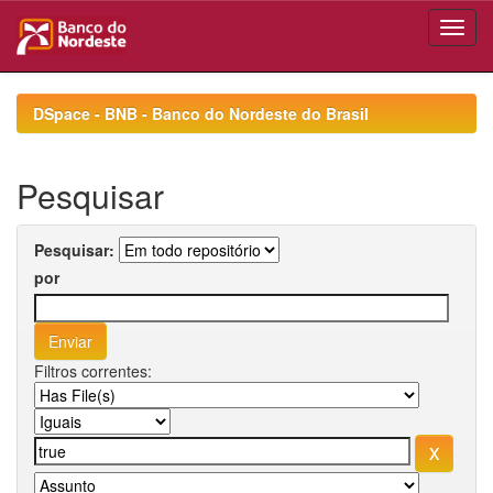
Skip
navigation
DSpace - BNB - Banco do Nordeste do Brasil
Pesquisar
Pesquisar:
por
Filtros correntes: