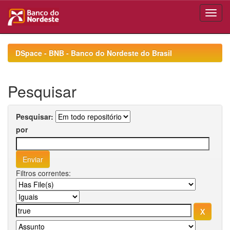
Skip
navigation
DSpace - BNB - Banco do Nordeste do Brasil
Pesquisar
Pesquisar:
por
Filtros correntes: