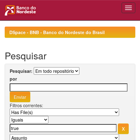
Skip
navigation
DSpace - BNB - Banco do Nordeste do Brasil
Pesquisar
Pesquisar:
por
Filtros correntes: