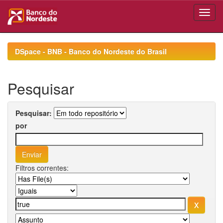
Skip
navigation
DSpace - BNB - Banco do Nordeste do Brasil
Pesquisar
Pesquisar:
por
Filtros correntes: