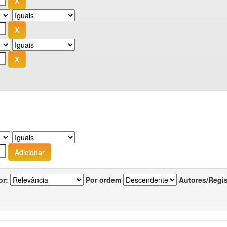
or:
Por ordem
Autores/Regi