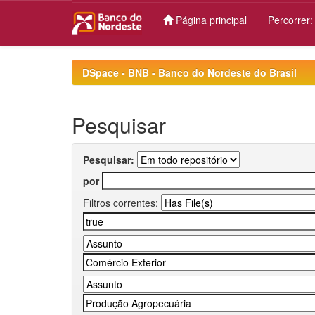
Página principal
Percorrer
Skip
navigation
DSpace - BNB - Banco do Nordeste do Brasil
Pesquisar
Pesquisar:
por
Filtros correntes: