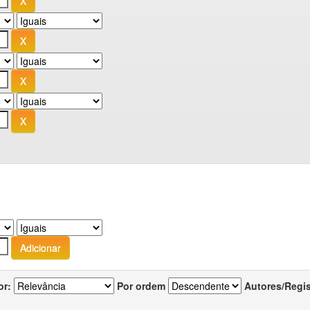
or:
Por ordem
Autores/Regi