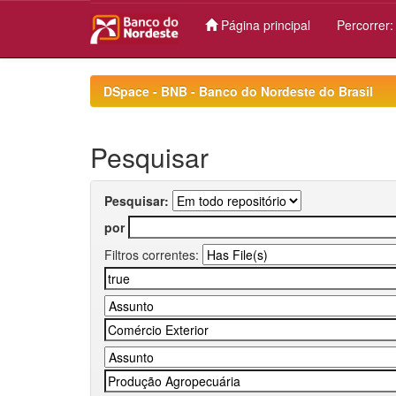
Página principal
Percorrer
Skip
navigation
DSpace - BNB - Banco do Nordeste do Brasil
Pesquisar
Pesquisar:
por
Filtros correntes: