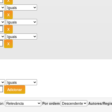
or:
Por ordem
Autores/Regi