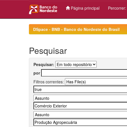
Página principal
Percorrer
Skip
navigation
DSpace - BNB - Banco do Nordeste do Brasil
Pesquisar
Pesquisar:
por
Filtros correntes: