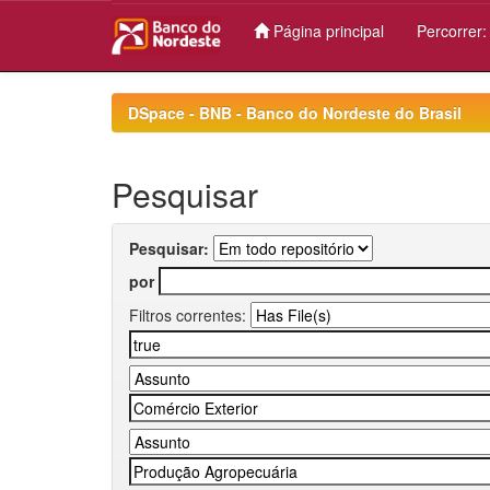
Página principal
Percorrer
Skip
navigation
DSpace - BNB - Banco do Nordeste do Brasil
Pesquisar
Pesquisar:
por
Filtros correntes: