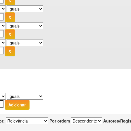
or:
Por ordem
Autores/Regi