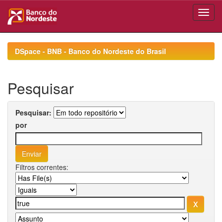
Skip
navigation
DSpace - BNB - Banco do Nordeste do Brasil
Pesquisar
Pesquisar:
por
Filtros correntes: