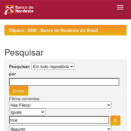
Skip
navigation
DSpace - BNB - Banco do Nordeste do Brasil
Pesquisar
Pesquisar:
por
Filtros correntes: