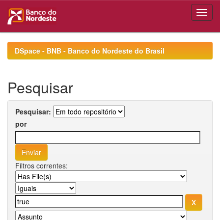
Skip
navigation
DSpace - BNB - Banco do Nordeste do Brasil
Pesquisar
Pesquisar:
por
Filtros correntes: