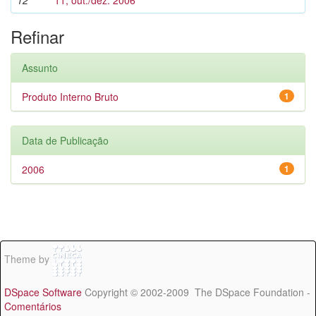
12
11, out./dez. 2006
Refinar
Assunto
Produto Interno Bruto
1
Data de Publicação
2006
1
Theme by
DSpace Software
Copyright © 2002-2009 The DSpace Foundation -
Comentários