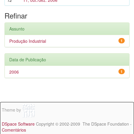
12
11, out./dez. 2006
Refinar
Assunto
Produção Industrial
1
Data de Publicação
2006
1
Theme by
DSpace Software
Copyright © 2002-2009 The DSpace Foundation -
Comentários