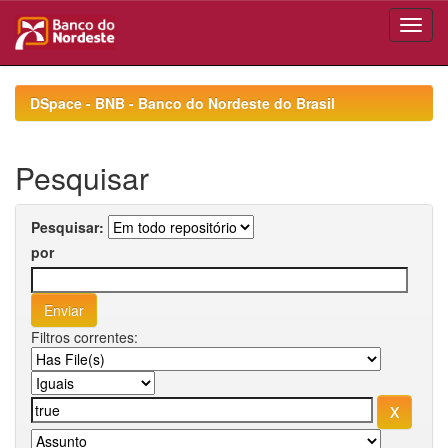
Skip
navigation
DSpace - BNB - Banco do Nordeste do Brasil
Pesquisar
Pesquisar:
por
Filtros correntes: