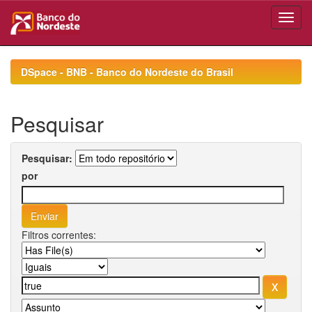
Skip
navigation
DSpace - BNB - Banco do Nordeste do Brasil
Pesquisar
Pesquisar:
por
Filtros correntes: