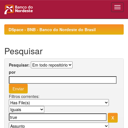
Skip
navigation
DSpace - BNB - Banco do Nordeste do Brasil
Pesquisar
Pesquisar:
por
Filtros correntes: