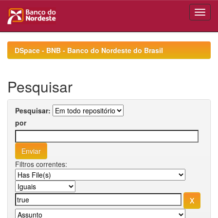
Skip
navigation
DSpace - BNB - Banco do Nordeste do Brasil
Pesquisar
Pesquisar:
por
Filtros correntes: