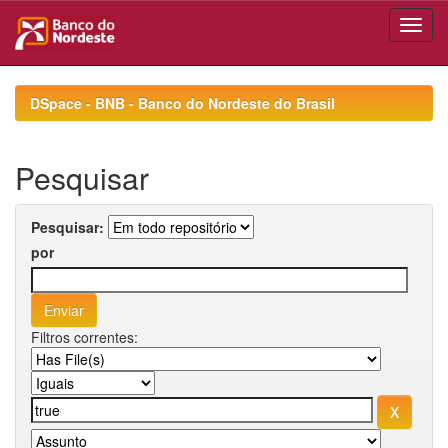
Skip
navigation
DSpace - BNB - Banco do Nordeste do Brasil
Pesquisar
Pesquisar:
por
Filtros correntes: