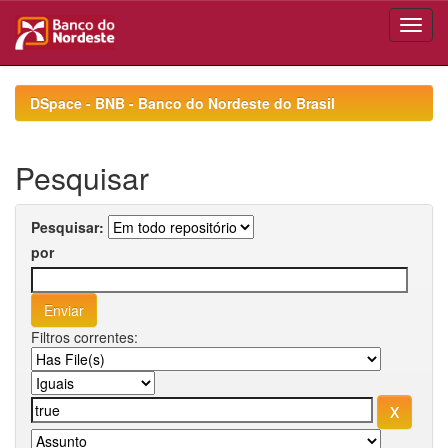
Skip
navigation
DSpace - BNB - Banco do Nordeste do Brasil
Pesquisar
Pesquisar:
por
Filtros correntes: