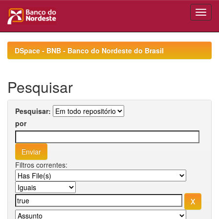
Skip
navigation
DSpace - BNB - Banco do Nordeste do Brasil
Pesquisar
Pesquisar:
por
Filtros correntes: