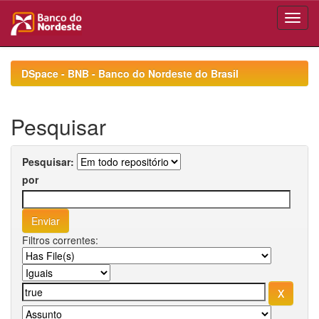
Skip
navigation
DSpace - BNB - Banco do Nordeste do Brasil
Pesquisar
Pesquisar:
por
Filtros correntes: