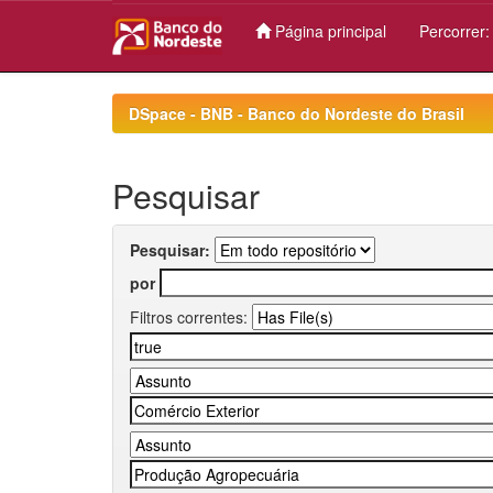
Página principal
Percorrer
Skip
navigation
DSpace - BNB - Banco do Nordeste do Brasil
Pesquisar
Pesquisar:
por
Filtros correntes: