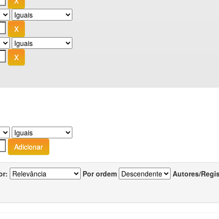
or:
Por ordem
Autores/Regi