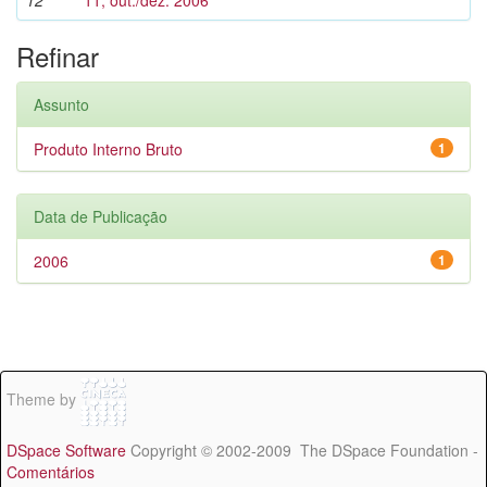
12
11, out./dez. 2006
Refinar
Assunto
Produto Interno Bruto
1
Data de Publicação
2006
1
Theme by
DSpace Software
Copyright © 2002-2009 The DSpace Foundation -
Comentários