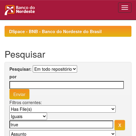
Skip
navigation
DSpace - BNB - Banco do Nordeste do Brasil
Pesquisar
Pesquisar:
por
Filtros correntes: