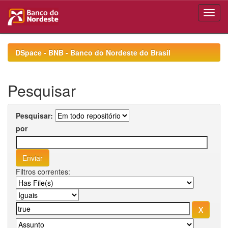
Skip
navigation
DSpace - BNB - Banco do Nordeste do Brasil
Pesquisar
Pesquisar:
por
Filtros correntes: