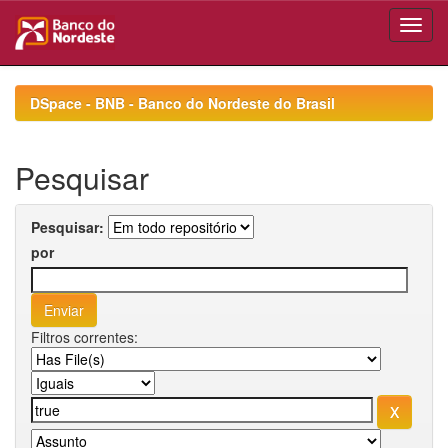
Skip
navigation
DSpace - BNB - Banco do Nordeste do Brasil
Pesquisar
Pesquisar:
por
Filtros correntes: