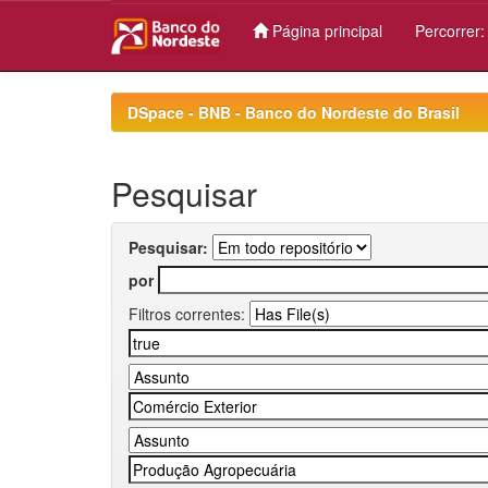
Página principal
Percorrer
Skip
navigation
DSpace - BNB - Banco do Nordeste do Brasil
Pesquisar
Pesquisar:
por
Filtros correntes: