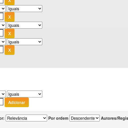
or:
Por ordem
Autores/Regi