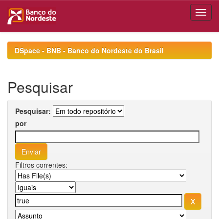
Skip
navigation
DSpace - BNB - Banco do Nordeste do Brasil
Pesquisar
Pesquisar:
por
Filtros correntes: