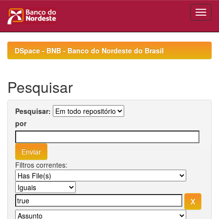
Skip
navigation
DSpace - BNB - Banco do Nordeste do Brasil
Pesquisar
Pesquisar:
por
Filtros correntes: