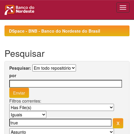
Skip
navigation
DSpace - BNB - Banco do Nordeste do Brasil
Pesquisar
Pesquisar:
por
Filtros correntes: