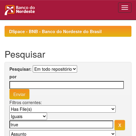
Skip
navigation
DSpace - BNB - Banco do Nordeste do Brasil
Pesquisar
Pesquisar:
por
Filtros correntes: