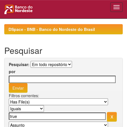
Skip
navigation
DSpace - BNB - Banco do Nordeste do Brasil
Pesquisar
Pesquisar:
por
Filtros correntes: