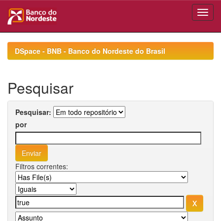
Skip
navigation
DSpace - BNB - Banco do Nordeste do Brasil
Pesquisar
Pesquisar:
por
Filtros correntes: