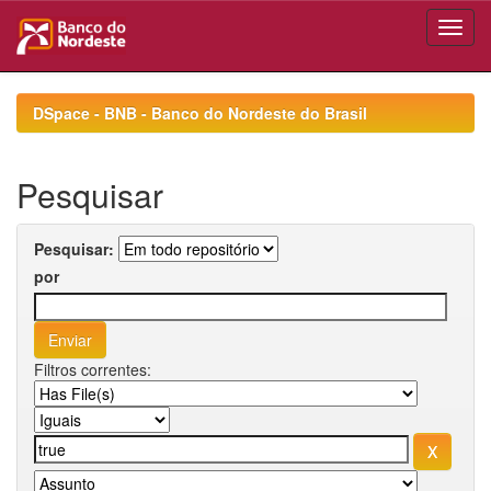
Skip
navigation
DSpace - BNB - Banco do Nordeste do Brasil
Pesquisar
Pesquisar:
por
Filtros correntes: