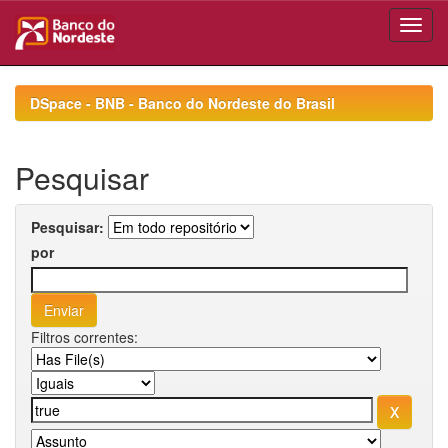
Skip
navigation
DSpace - BNB - Banco do Nordeste do Brasil
Pesquisar
Pesquisar:
por
Filtros correntes: