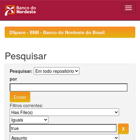
Skip
navigation
DSpace - BNB - Banco do Nordeste do Brasil
Pesquisar
Pesquisar:
por
Filtros correntes: