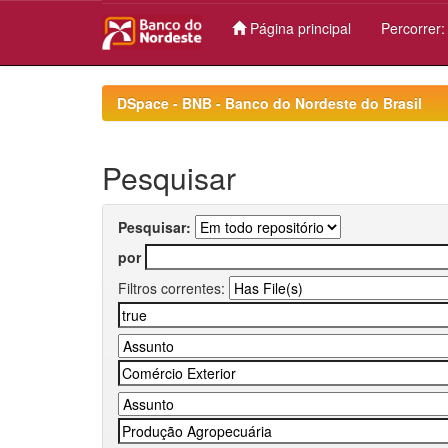
Página principal
Percorrer
Skip
navigation
DSpace - BNB - Banco do Nordeste do Brasil
Pesquisar
Pesquisar:
por
Filtros correntes: