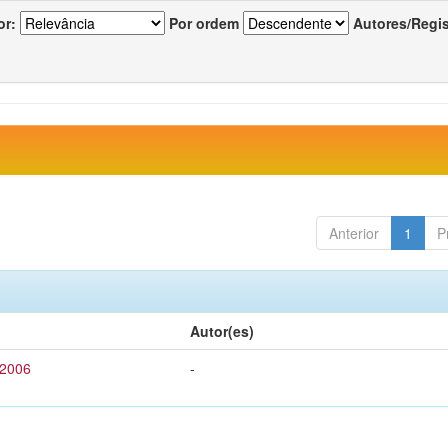
or:
Por ordem
Autores/Regi
Anterior
1
P
Autor(es)
 2006
-