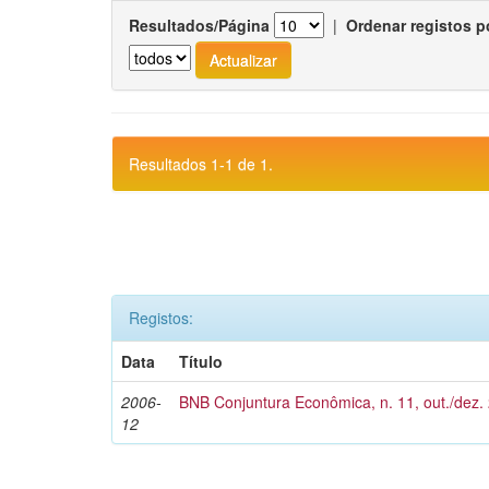
Resultados/Página
|
Ordenar registos p
Resultados 1-1 de 1.
Registos:
Data
Título
2006-
BNB Conjuntura Econômica, n. 11, out./dez.
12