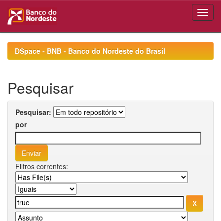
Skip
navigation
DSpace - BNB - Banco do Nordeste do Brasil
Pesquisar
Pesquisar:
por
Filtros correntes: