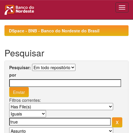
Skip
navigation
DSpace - BNB - Banco do Nordeste do Brasil
Pesquisar
Pesquisar:
por
Filtros correntes: