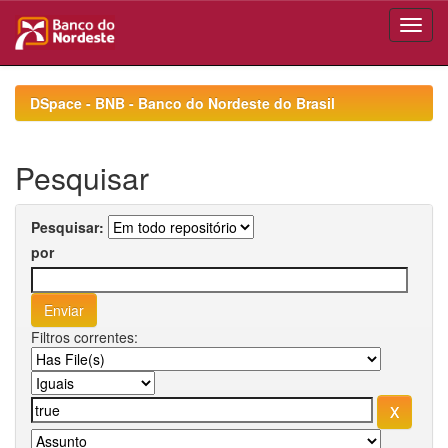
Skip
navigation
DSpace - BNB - Banco do Nordeste do Brasil
Pesquisar
Pesquisar:
por
Filtros correntes: