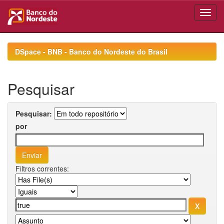
Skip
navigation
DSpace - BNB - Banco do Nordeste do Brasil
Pesquisar
Pesquisar:
por
Filtros correntes: