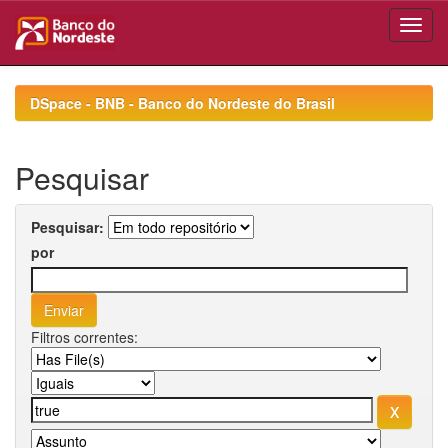
Skip
navigation
DSpace - BNB - Banco do Nordeste do Brasil
Pesquisar
Pesquisar:
por
Filtros correntes: