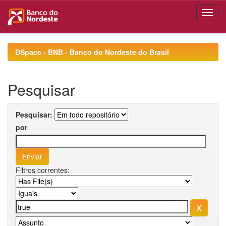
Skip
navigation
DSpace - BNB - Banco do Nordeste do Brasil
Pesquisar
Pesquisar:
por
Filtros correntes: