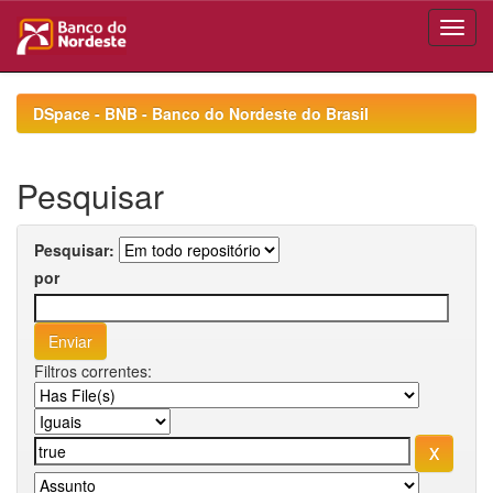
Skip
navigation
DSpace - BNB - Banco do Nordeste do Brasil
Pesquisar
Pesquisar:
por
Filtros correntes: