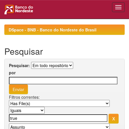
Skip
navigation
DSpace - BNB - Banco do Nordeste do Brasil
Pesquisar
Pesquisar:
por
Filtros correntes: