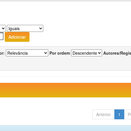
or:
Por ordem
Autores/Regi
Anterior
1
P