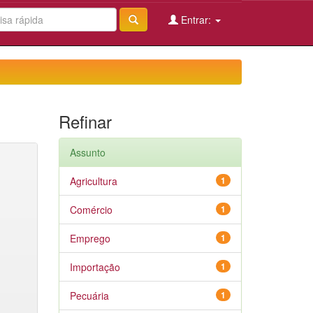
Entrar:
Refinar
Assunto
Agricultura
1
Comércio
1
Emprego
1
Importação
1
Pecuária
1