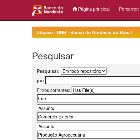
Página principal
Percorrer
Skip
navigation
DSpace - BNB - Banco do Nordeste do Brasil
Pesquisar
Pesquisar:
por
Filtros correntes: