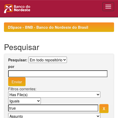
Skip
navigation
DSpace - BNB - Banco do Nordeste do Brasil
Pesquisar
Pesquisar:
por
Filtros correntes: