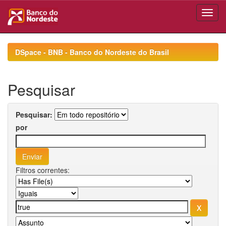
Skip
navigation
DSpace - BNB - Banco do Nordeste do Brasil
Pesquisar
Pesquisar:
por
Filtros correntes: