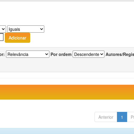
or:
Por ordem
Autores/Regi
Anterior
1
P