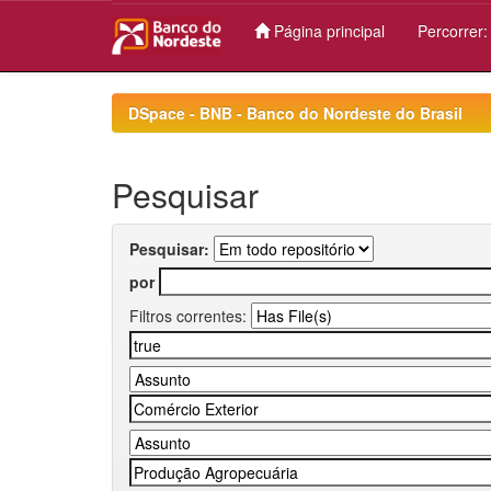
Página principal
Percorrer
Skip
navigation
DSpace - BNB - Banco do Nordeste do Brasil
Pesquisar
Pesquisar:
por
Filtros correntes: