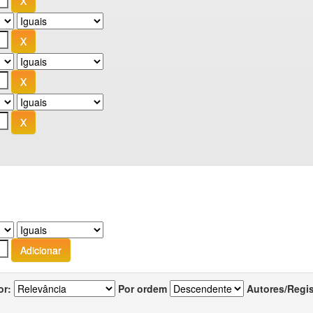
or:
Por ordem
Autores/Regi