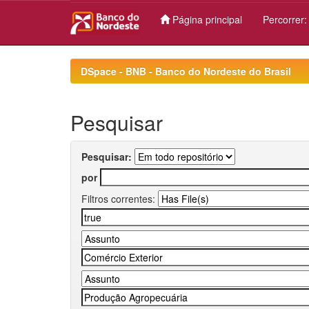
Página principal
Percorrer
Skip
navigation
DSpace - BNB - Banco do Nordeste do Brasil
Pesquisar
Pesquisar:
por
Filtros correntes: